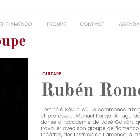
DEL FLAMENCO
TROUPE
CONTACT
AGENDA
oupe
GUITARE
Rubén Rom
Il est né à Séville, où il a commencé à l’
et professeur Manuel Parejo. À l’âge d
danse à l’académie de José Galván, qui
travailler avec son groupe de flamenco 
théâtres, des festivals de flamenco, à la t