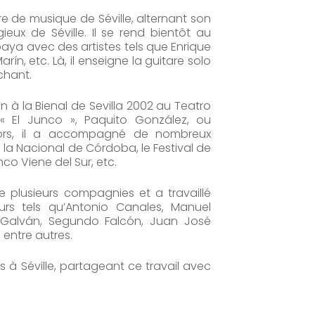
ire de musique de Séville, alternant son
gieux de Séville. Il se rend bientôt au
a avec des artistes tels que Enrique
ín, etc. Là, il enseigne la guitare solo
chant.
n à la Bienal de Sevilla 2002 au Teatro
« El Junco », Paquito González, ou
 lors, il a accompagné de nombreux
 la Nacional de Córdoba, le Festival de
co Viene del Sur, etc.
 plusieurs compagnies et a travaillé
s tels qu’Antonio Canales, Manuel
 Galván, Segundo Falcón, Juan José
 entre autres.
s à Séville, partageant ce travail avec