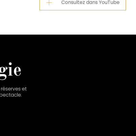
Consultez dans YouTube
gie
réserves et
spectacle.