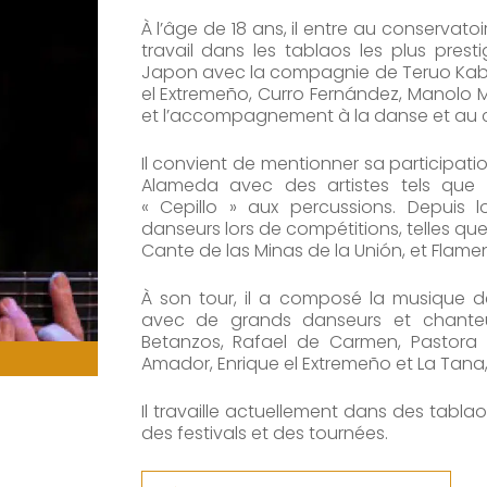
À l’âge de 18 ans, il entre au conservato
travail dans les tablaos les plus presti
Japon avec la compagnie de Teruo Kabay
el Extremeño, Curro Fernández, Manolo Mar
et l’accompagnement à la danse et au 
Il convient de mentionner sa participatio
Alameda avec des artistes tels que 
« Cepillo » aux percussions. Depuis
danseurs lors de compétitions, telles que
Cante de las Minas de la Unión, et Flamen
À son tour, il a composé la musique de
avec de grands danseurs et chanteur
Betanzos, Rafael de Carmen, Pastora
Amador, Enrique el Extremeño et La Tana,
Il travaille actuellement dans des tablao
des festivals et des tournées.