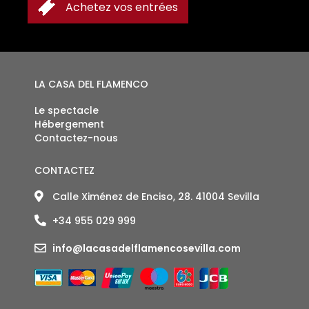
Achetez vos entrées
ENTRÉES
LA CASA DEL FLAMENCO
Le spectacle
Hébergement
Contactez-nous
CONTACTEZ
Calle Ximénez de Enciso, 28. 41004 Sevilla
+34 955 029 999
info@lacasadelflamencosevilla.com