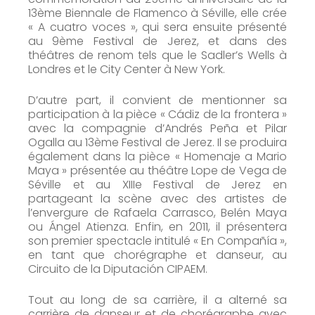
13ème Biennale de Flamenco à Séville, elle crée
« A cuatro voces », qui sera ensuite présenté
au 9ème Festival de Jerez, et dans des
théâtres de renom tels que le Sadler’s Wells à
Londres et le City Center à New York.
D’autre part, il convient de mentionner sa
participation à la pièce « Cádiz de la frontera »
avec la compagnie d’Andrés Peña et Pilar
Ogalla au 13ème Festival de Jerez. Il se produira
également dans la pièce « Homenaje a Mario
Maya » présentée au théâtre Lope de Vega de
Séville et au XIIIe Festival de Jerez en
partageant la scène avec des artistes de
l’envergure de Rafaela Carrasco, Belén Maya
ou Ángel Atienza. Enfin, en 2011, il présentera
son premier spectacle intitulé « En Compañía »,
en tant que chorégraphe et danseur, au
Circuito de la Diputación CIPAEM.
Tout au long de sa carrière, il a alterné sa
carrière de danseur et de chorégraphe avec