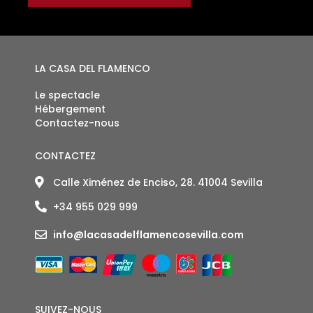
ENTRÉES
LA CASA DEL FLAMENCO
Le spectacle
Hébergement
Contactez-nous
CONTACTEZ
Calle Ximénez de Enciso, 28. 41004 Sevilla
+34 955 029 999
info@lacasadelflamencosevilla.com
SUIVEZ-NOUS